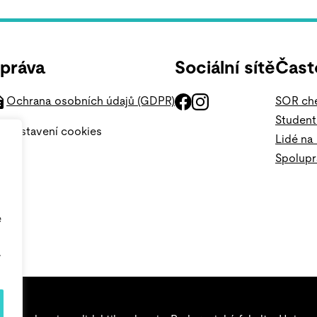
práva
Sociální sítě
Čast
Ochrana osobních údajů (GDPR)
SOR che
Student
Nastavení cookies
Lidé na
Spolup
e
.