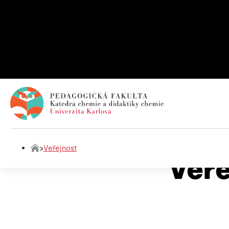
>
Veřejnost
Veře