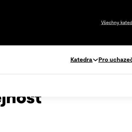
Všechny kate
Katedra
Pro uchaze
jnost