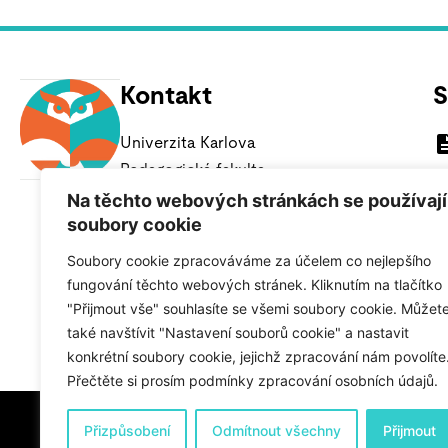
Kontakt
S
Univerzita Karlova
Pedagogická fakulta
Katedra chemie a didaktiky chemie
Na těchto webových stránkách se používají
soubory cookie
M. D. Rettigové 4
116 39 Praha 1 – Nové Město
Soubory cookie zpracováváme za účelem co nejlepšího
fungování těchto webových stránek. Kliknutím na tlačítko
eva.pipalova@pedf.cuni.cz
"Přijmout vše" souhlasíte se všemi soubory cookie. Můžet
+420 221 900 256 (Aktuálně nedostupné)
také navštívit "Nastavení souborů cookie" a nastavit
konkrétní soubory cookie, jejichž zpracování nám povolíte
Přečtěte si prosím podmínky zpracování osobních údajů.
Přizpůsobení
Odmítnout všechny
Přijmout