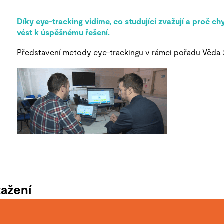
Díky eye-tracking vidíme, co studující zvažují a proč c
vést k úspěšnému řešení.
Představení metody eye-trackingu v rámci pořadu Věda 
tažení