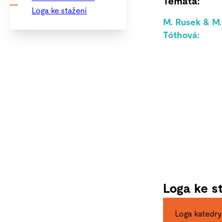
Témata:
Loga ke stažení
M. Rusek & M.
Tóthová:
Loga ke s
Loga katedry