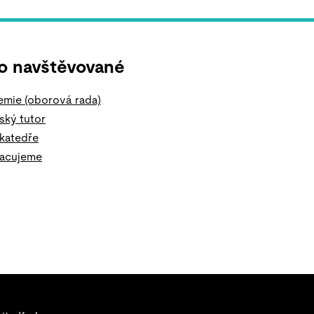
o navštěvované
mie (oborová rada)
ský tutor
 katedře
racujeme