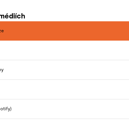
 médiích
ze
ny
otify)