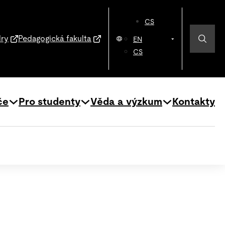
CS
dry
Pedagogická fakulta
EN
CS
če
Pro studenty
Věda a výzkum
Kontakty