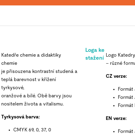
Loga ke
Katedře chemie a didaktiky
Logo Katedry
stažení
chemie
– různé formá
je přisouzena kontrastní studená a
CZ verze:
teplá barevnost v křížení
tyrkysové,
Formát
oranžové a bílé. Obě barvy jsou
Formát 
nositelem života a vitalismu.
Formát 
Tyrkysová barva:
EN verze:
CMYK 69, 0, 37, 0
Formát