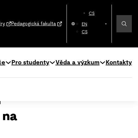
CS
dry
Pedagogická fakulta
EN
CS
če
Pro studenty
Věda a výzkum
Kontakty
n
 na