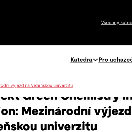
Všechny kate
Katedra
Pro uchaze
rodní výjezd na Vídeňskou univerzitu
jekt Green Chemistry i
ion: Mezinárodní výjezd
eňskou univerzitu