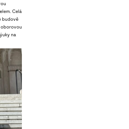
rou
zelem. Celá
ké budově
o oborovou
výuky na