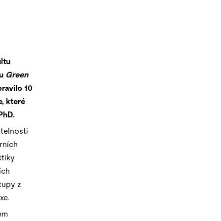
ltu
tu
Green
ravilo 10
, které
PhD.
telnosti
rních
ktiky
ích
tupy z
xe.
hem