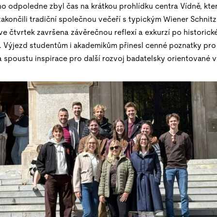
o odpoledne zbyl čas na krátkou prohlídku centra Vídně, kte
zakončili tradiční společnou večeří s typickým Wiener Schnit
ve čtvrtek završena závěrečnou reflexí a exkurzí po historic
y. Výjezd studentům i akademikům přinesl cenné poznatky pr
a spoustu inspirace pro další rozvoj badatelsky orientované 