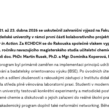
1. až 23. dubna 2026 se uskutečnil zahraniční výjezd na Faku
eňské univerzity v rámci první části kolaborativního projek
 in Action
. Za KCHDCH se do Rakouska společně vlakem vyp
. ročníku navazujícího magisterského studia učitelství chemie
i doc. PhDr. Martin Rusek, Ph.D. a Mgr. Dominika Koperová, 
rogram byl primárně zaměřen na implementaci principů udrži
ání a badatelsky orientovanou výuku (IBSE). Po úvodních úte
h a sdílení zkušeností s rakouskými zástupci z Institutu dida
a středa plně věnována laboratorní praxi. Studenti v modern
 univerzity testovali konkrétní experimenty a metodické pos
lené chemie a diskutovali o jejich zařazení do reálné školní pra
í akademický program doplnil také neformální networking. Bě