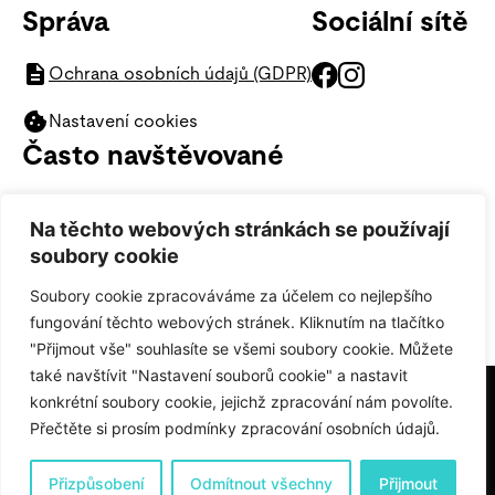
Správa
Sociální sítě
Ochrana osobních údajů (GDPR)
Nastavení cookies
Často navštěvované
SOR chemie (oborová rada)
Na těchto webových stránkách se používají
Studentský tutor
soubory cookie
Lidé na katedře
Soubory cookie zpracováváme za účelem co nejlepšího
Spolupracujeme
fungování těchto webových stránek. Kliknutím na tlačítko
"Přijmout vše" souhlasíte se všemi soubory cookie. Můžete
také navštívit "Nastavení souborů cookie" a nastavit
konkrétní soubory cookie, jejichž zpracování nám povolíte.
Přečtěte si prosím podmínky zpracování osobních údajů.
© 2024 Katedra chemie a didaktiky chemie,
Pedagogická fakulta, Univerzita Karlova
Přizpůsobení
Odmítnout všechny
Přijmout